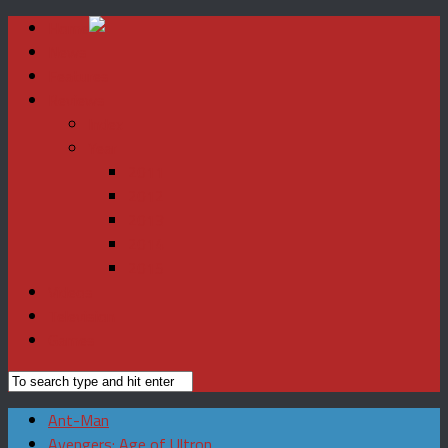
Home
News
Features
Reviews
Index
Year
2011
2012
2013
2014
2015
Videos
Television
Games
Ant-Man
Avengers: Age of Ultron