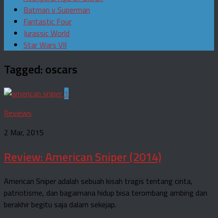
Batman v Superman
Fantastic Four
Jurassic World
Star Wars VII
Tagged:
oscars
1
Reviews
2 Mar, 2015
Review: American Sniper (2014)
American Sniper adalah sebuah kisah tragis tentang cinta,
patriotisme, dan bagaimana hidup bisa terombang ambing dan
berakhir begitu saja dalam sekejap.