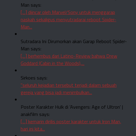
Man says:
[…] diincar oleh Marvel/Sony untuk menggarap
naskah sekaligus menyutradarai reboot Spider-
Man...
Sutradara Ini Dirumorkan akan Garap Reboot Spider-
Man says:
[…] berhembus dari Latino-Review bahwa Drew
Goddard (Cabin in the Woods),...
Sirkoes says:
"seluruh kejadian tersebut terjadi dalam sebuah
gereja yang bisa jadi menimbulkan...
Poster Karakter Hulk di 'Avengers: Age of Ultron' |
anakfilm says:
[…] kemarin dirilis poster karakter untuk Iron Man,
hari ini kita...