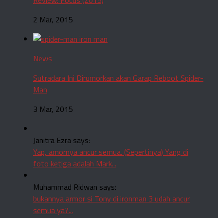
2 Mar, 2015
News
Sutradara Ini Dirumorkan akan Garap Reboot Spider-
Man
3 Mar, 2015
Janitra Ezra says:
Yap, amornya ancur semua. (Sepertinya) Yang di
foto ketiga adalah Mark...
Muhammad Ridwan says:
bukannya armor si Tony di ironman 3 udah ancur
semua ya?...