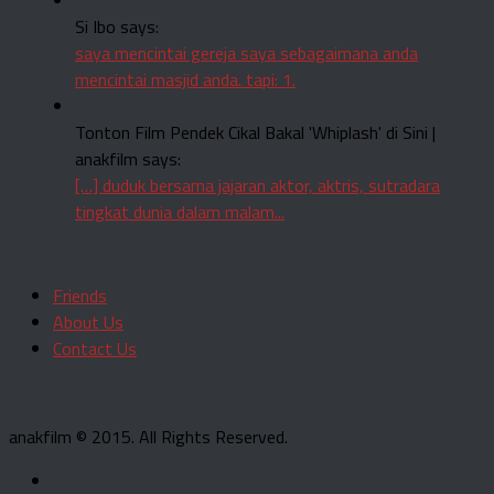
Si Ibo says:
saya mencintai gereja saya sebagaimana anda
mencintai masjid anda. tapi: 1.
Tonton Film Pendek Cikal Bakal 'Whiplash' di Sini |
anakfilm says:
[…] duduk bersama jajaran aktor, aktris, sutradara
tingkat dunia dalam malam...
Friends
About Us
Contact Us
anakfilm © 2015. All Rights Reserved.