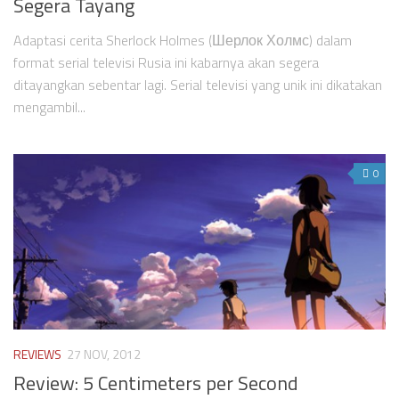
Segera Tayang
Videos
Television
Adaptasi cerita Sherlock Holmes (Шерлок Холмс) dalam
format serial televisi Rusia ini kabarnya akan segera
Games
ditayangkan sebentar lagi. Serial televisi yang unik ini dikatakan
mengambil...
0
REVIEWS
27 NOV, 2012
Review: 5 Centimeters per Second