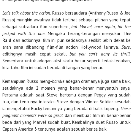
Let’s talk about the action
. Russo bersaudara (Anthony Russo & Joe
Russo) mungkin awalnya tidak terlihat sebagai pilihan yang tepat
sebagai sutradara film superhero,
but Marvel, once again, hit the
jackpot with this one.
Mengaku terang-terangan menyukai
The
Raid
dan actionnya, film ini pun setidaknya sedikit lebih dekat ke
arah sana dibanding film-film action Hollywood lainnya.
Sure
,
editingnya masih cepat sekali,
but you can’t deny its thrill
.
Sementara untuk adegan aksi skala besar seperti ledak-ledakan,
kita tahu film ini sudah berada di tangan yang benar.
Kemampuan Russo meng-
handle
adegan dramanya juga sama baik,
setidaknya ada 2 momen yang benar-benar menyentuh saya.
Pertama adalah saat Steve bertemu dengan Peggy yang sudah
tua, dan tentunya interaksi Steve dengan Winter Soldier sesudah
ia mengetahui Bucky temannya yang berada di balik topeng.
These
poignant moments were so great
dan membuat film ini benar-benar
beda dari yang Marvel sudah buat. Kembalinya duet Russo untuk
Captain America 3 tentunya adalah sebuah berita baik.