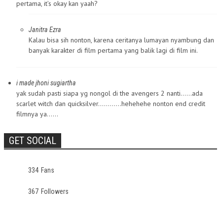
pertama, it’s okay kan yaah?
Janitra Ezra
Kalau bisa sih nonton, karena ceritanya lumayan nyambung dan
banyak karakter di film pertama yang balik lagi di film ini.
i made jhoni sugiartha
yak sudah pasti siapa yg nongol di the avengers 2 nanti……ada
scarlet witch dan quicksilver…………hehehehe nonton end credit
filmnya ya……
GET SOCIAL
334
Fans
367
Followers