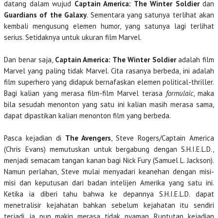
datang dalam wujud
Captain America: The Winter Soldier
dan
Guardians of the Galaxy
. Sementara yang satunya terlihat akan
kembali mengusung elemen humor, yang satunya lagi terlihat
serius. Setidaknya untuk ukuran film Marvel.
Dan benar saja,
Captain America: The Winter Soldier
adalah film
Marvel yang paling tidak Marvel. Cita rasanya berbeda, ini adalah
film superhero yang didapuk bernafaskan elemen political-thriller.
Bagi kalian yang merasa film-film Marvel terasa
formulaic
, maka
bila sesudah menonton yang satu ini kalian masih merasa sama,
dapat dipastikan kalian menonton film yang berbeda.
Pasca kejadian di
The Avengers
, Steve Rogers/Captain America
(Chris Evans) memutuskan untuk bergabung dengan S.H.I.E.L.D.,
menjadi semacam tangan kanan bagi Nick Fury (Samuel L. Jackson).
Namun perlahan, Steve mulai menyadari keanehan dengan misi-
misi dan keputusan dari badan intelijen Amerika yang satu ini.
Ketika ia diberi tahu bahwa ke depannya S.H.I.E.L.D. dapat
menetralisir kejahatan bahkan sebelum kejahatan itu sendiri
terjadi, ia pun makin merasa tidak nyaman. Runtutan kejadian