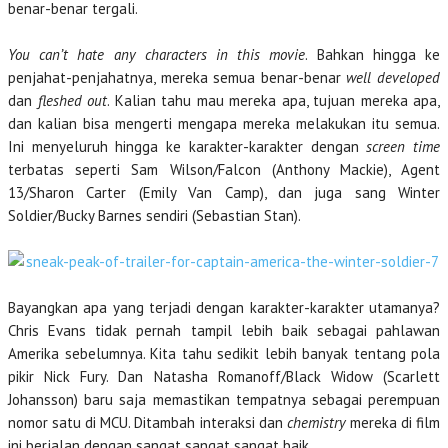
benar-benar tergali.
You can’t hate any characters in this movie
. Bahkan hingga ke
penjahat-penjahatnya, mereka semua benar-benar
well developed
dan
fleshed out
. Kalian tahu mau mereka apa, tujuan mereka apa,
dan kalian bisa mengerti mengapa mereka melakukan itu semua.
Ini menyeluruh hingga ke karakter-karakter dengan
screen time
terbatas seperti Sam Wilson/Falcon (Anthony Mackie), Agent
13/Sharon Carter (Emily Van Camp), dan juga sang Winter
Soldier/Bucky Barnes sendiri (Sebastian Stan).
Bayangkan apa yang terjadi dengan karakter-karakter utamanya?
Chris Evans tidak pernah tampil lebih baik sebagai pahlawan
Amerika sebelumnya. Kita tahu sedikit lebih banyak tentang pola
pikir Nick Fury. Dan Natasha Romanoff/Black Widow (Scarlett
Johansson) baru saja memastikan tempatnya sebagai perempuan
nomor satu di MCU. Ditambah interaksi dan
chemistry
mereka di film
ini berjalan dengan sangat sangat sangat baik.