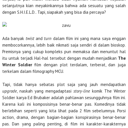
selanjutnya kian meyakinkannya bahwa ada sesuatu yang salah
dengan S.H.I.E.L.D.. Tapi, siapakah yang bisa dia percaya?
Ada banyak
twist
and
turn
dalam film ini yang mana saya enggan
membocorkannya, lebih baik nikmati saja sendiri di dalam bioskop.
Premisnya yang cukup kompleks pun memaksa dan menuntut hal
itu untuk terjadi. Hal-hal tersebut dengan mudah menjadikan
The
Winter Soldier
film dengan plot terdalam, terberat, dan juga
terkelam dalam filmography MCU.
Tapi, tidak hanya sebatas plot saja yang jauh mendapatkan
upgrade
, naskah yang mengadaptasi
story-line
komik The Winter
Soldier karya Ed Brubaker adalah pahlawan sesungguhnya film ini.
Karena kali ini komposisinya benar-benar pas. Komedinya tidak
berlebihan seperti yang kita lihat pada 2 film sebelumnya. Porsi
action, drama, dengan bagian-bagian konspirasinya benar-benar
pas. Dan yang paling penting, di film ini karakter-karakternya