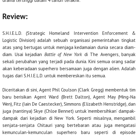
drama tertinggi dalam 4 tahun terakhir.
Review:
S.H.I.E.L.D. (Strategic Homeland Intervention Enforcement &
Logistic Division) adalah sebuah organisasi pemerintahan tingkat
atas yang bertugas untuk menjaga kedamaian dunia secara diam-
diam. Usai kejadian
Battle of New York
di The Avengers, banyak
sekali perubahan yang terjadi pada dunia. Kini semua orang sadar
akan keberadaan superhero bersamaan juga dengan alien. Adalah
tugas dari S.H.I.E.L.D. untuk membereskan itu semua.
Diceritakan di sini, Agent Phil Coulson (Clark Gregg) membentuk tim
baru berisikan Agent Ward (Brett Dalton), Agent May (Ming-Na
Wen), Fitz (Iain De Caestecker), Simmons (Elizabeth Henstridge), dan
juga (nantinya) Skye (Chloe Bennet) untuk ‘membersihkan’ dampak-
dampak dari kejadian di New York. Seperti misalnya, mengambil
senjata-senjata Chitauri yang bertebaran atau juga mengatasi
kemunculan-kemunculan superhero baru seperti di episode