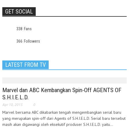
GET SOCIAL
338
Fans
366
Followers
LATEST FROM TV
Marvel dan ABC Kembangkan Spin-Off AGENTS OF
S.H.I.E.L.D.
Apr 10, 2015
0
Marvel bersama ABC dikabarkan tengah mengembangkan serial baru
yang merupakan spin-off dari Agents of S.H.I.E.L.D. Serial baru tersebut
masih akan digawangi oleh eksekutif produser S.H.I.E.L.D. yaitu...