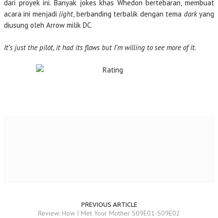
dari proyek ini. Banyak jokes khas Whedon bertebaran, membuat
acara ini menjadi
light
, berbanding terbalik dengan tema
dark
yang
diusung oleh Arrow milik DC.
It’s just the pilot, it had its flaws but I’m willing to see more of it.
PREVIOUS ARTICLE
Review: How I Met Your Mother S09E01-S09E02