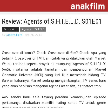
Review: Agents of S.H.I.E.L.D. S01E01
Television
Agents of SHIELD
by
Janitra Ezra
-
Sep 26, 2013
Cross-over di komik? Check. Cross-over di film? Check. Apa yang
belum? Cross-over di TV! Dan itulah yang dilakukan oleh Marvel.
Walau terlihat seperti proyek aji mumpung, ‘Agents of S.H.I.E.L.D.’
(AoS), nyatanya adalah lanjutan dari pembangunan Marvel
Cinematic Universe (MCU) yang kini ikut merambah bidang TV.
Bahkan kabarnya, Marvel sedang mengembangkan TV series baru
yang akan berkisah mengenai Agent Carter.
But, it’s another story.
AoS sendiri baru saja tayang perdana kemarin, dan episode
pertamanya dikabarkan memiliki rating serial TV untuk genre