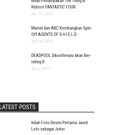
Inilah Penampakan The Thing di
Reboot FANTASTIC FOUR
Apr 10, 2015
Marvel dan ABC Kembangkan Spin-
Off AGENTS OF S.H.I.E.L.D.
Apr 10, 2015
DEADPOOL Dikonfirmasi akan Ber-
rating R
Apr 2, 2015
LATEST POSTS
Inilah Foto Resmi Pertama Jared
Leto sebagai Joker