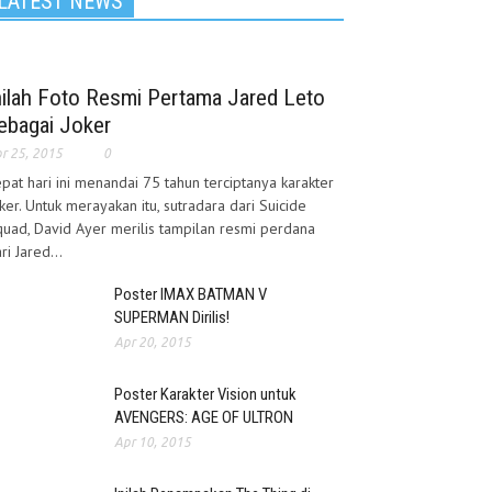
LATEST NEWS
nilah Foto Resmi Pertama Jared Leto
ebagai Joker
r 25, 2015
0
pat hari ini menandai 75 tahun terciptanya karakter
ker. Untuk merayakan itu, sutradara dari Suicide
uad, David Ayer merilis tampilan resmi perdana
ri Jared...
Poster IMAX BATMAN V
SUPERMAN Dirilis!
Apr 20, 2015
Poster Karakter Vision untuk
AVENGERS: AGE OF ULTRON
Apr 10, 2015