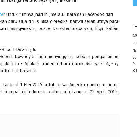
lm ketiga terlaris sepanjang masa ini.
ter
untuk filmnya, hari ini, melalui halaman Facebook dari
an baru saja dirilis. Bisa diprediksi bahwa selanjutnya para
I
n masing-masing poster karakter. Siapa yang ingin kalian
s
Ap
y Robert Downey Jr.
Te
, Robert Downey Jr. juga menyinggung sebuah pengumuman
Jo
 apakah itu? Apakah trailer terbaru untuk
Avengers: Age of
Sq
da
 untuk hal tersebut.
 tanggal 1 Mei 2015 untuk pasar Amerika, namun menurut
bih cepat di Indonesia yaitu pada tanggal 25 April 2015.