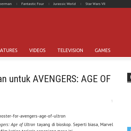
uperman
Fantastic Four
Jurassic World
Star Wars VII
EATURES
VIDEOS
TELEVISION
GAMES
Man untuk AVENGERS: AGE OF
1
gers: Age of Ultron
tayang di bioskop. Seperti biasa, Marvel