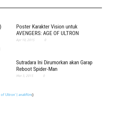
)
Poster Karakter Vision untuk
AVENGERS: AGE OF ULTRON
Apr 10, 2015
0
Sutradara Ini Dirumorkan akan Garap
Reboot Spider-Man
Mar 3, 2015
0
of Ultron' | anakfilm
()