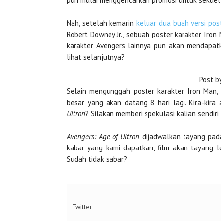
pun mulai menggencarkan promosi untuk sekuel fi
Nah, setelah kemarin
keluar dua buah versi pos
Robert Downey Jr., sebuah poster karakter Iron M
karakter Avengers lainnya pun akan mendapatka
lihat selanjutnya?
Post b
Selain mengunggah poster karakter Iron Man
besar yang akan datang 8 hari lagi. Kira-kira
Ultron
? Silakan memberi spekulasi kalian sendiri
Avengers: Age of Ultron
dijadwalkan tayang pada
kabar yang kami dapatkan, film akan tayang le
Sudah tidak sabar?
Twitter