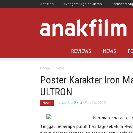
Ant-Man
Avengers: Age of Ultron
Batman v S
REVIEWS
NEWS
F
Home
News
Poster Karakter Iron 
ULTRON
News
by
Janitra Ezra
-
Feb 26, 2015
Tinggal beberapa puluh hari lagi sebelum
Aven