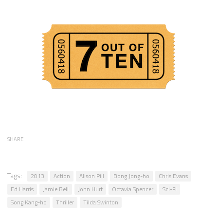
SHARE
Tags:
2013
Action
Alison Pill
Bong Jong-ho
Chris Evans
Ed Harris
Jamie Bell
John Hurt
Octavia Spencer
Sci-Fi
Song Kang-ho
Thriller
Tilda Swinton