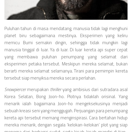
Videos
Television
Games
Puluhan tahun di masa mendatang, manusia tidak lagi menghuni
planet biru sebagaimana mestinya. Eksperimen yang keliru
memicu Bumi semakin dingin, sehingga tidak mungkin lagi
manusia tinggal di luar. Ya di luar. Di luar kereta api super cepat
yang membawa puluhan penumpang yang selamat dari
eksperimen petaka tersebut. Meskipun mereka selamat, bukan
berarti mereka selamat selamanya. Tirani para pemimpin kereta
tersebut siap menyiksa mereka secara perlahan.
Snowpiercer
merupakan
thriller
yang ambisius dari sutradara asal
Korea Selatan, Bong Joon-ho. Plotnya tidaklah orisinal. Yang
menarik ialah bagaimana Joon-ho mengeksekusinya menjadi
sebuah kreasi seni yang menggugah. Perjuangan para penumpang
kereta api tersebut memang menginspirasi. Cara bertahan hidup
mereka menarik, dengan segala ‘kelokan-kelokan’ plot yang siap
menerpa dari berbagai sudut, serta kisah-kisah mandiri di tiap-