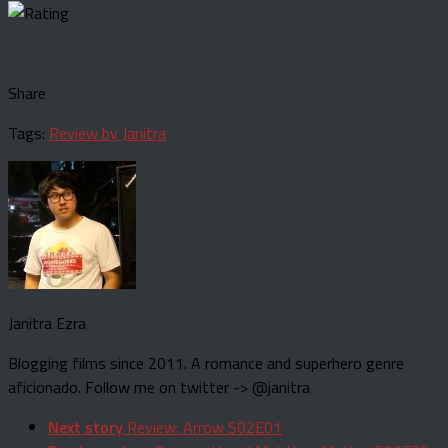
Share
Tags:
Review by Janitra
Janitra Ezra
Blogging films since 2011. A romance and superhero genre
aficionado. Follow me on twitter -> @janitra
Next story
Review: Arrow S02E01