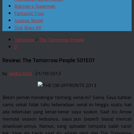
Batman v Superman
Fantastic Four
Jurassic World
Star Wars VII
Television
/
The Tomorrow People
0
Review: The Tomorrow People S01E01
by
Janitra Ezra
· 21/10/2013
Belum pernah mendengar tentang serial ini? Sama. Saya bahkan
sama sekali tidak tahu keberadaan serial ini hingga suatu hari
ada kebetulan yang benar-benar saya syukuri. Saat itu Arrow
memulai season keduanya, saya pun (seperti biasa) mencari
download-annya. Namun, sang uploader ternyata salah taruh
link. Yang dia taruh saat itu adalah pilot dari The Tomorrow