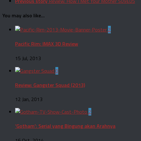
Previous story
Review: How I Met Your Mother S09E05
You may also like...
2
Pacific Rim: IMAX 3D Review
15 Jul, 2013
0
Review: Gangster Squad (2013)
12 Jan, 2013
2
‘Gotham': Serial yang Bingung akan Arahnya
16 Oct, 2014