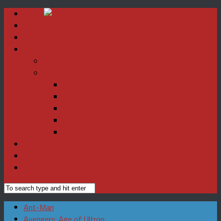
Home
News
Features
Reviews
Index
Year
2011
2012
2013
2014
2015
Videos
Television
Games
Ant-Man
Avengers: Age of Ultron