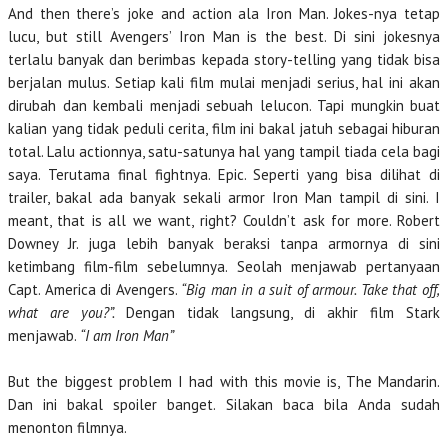
And then there’s joke and action ala Iron Man. Jokes-nya tetap
lucu, but still Avengers’ Iron Man is the best. Di sini jokesnya
terlalu banyak dan berimbas kepada story-telling yang tidak bisa
berjalan mulus. Setiap kali film mulai menjadi serius, hal ini akan
dirubah dan kembali menjadi sebuah lelucon. Tapi mungkin buat
kalian yang tidak peduli cerita, film ini bakal jatuh sebagai hiburan
total. Lalu actionnya, satu-satunya hal yang tampil tiada cela bagi
saya. Terutama final fightnya. Epic. Seperti yang bisa dilihat di
trailer, bakal ada banyak sekali armor Iron Man tampil di sini. I
meant, that is all we want, right? Couldn’t ask for more. Robert
Downey Jr. juga lebih banyak beraksi tanpa armornya di sini
ketimbang film-film sebelumnya. Seolah menjawab pertanyaan
Capt. America di Avengers.
“Big man in a suit of armour. Take that off,
what are you?”.
Dengan tidak langsung, di akhir film Stark
menjawab.
“I am Iron Man”
But the biggest problem I had with this movie is, The Mandarin.
Dan ini bakal spoiler banget. Silakan baca bila Anda sudah
menonton filmnya.