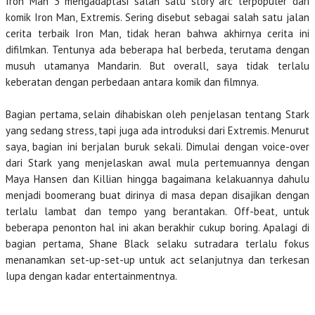
Iron Man 3 mengadaptasi salah satu story arc terpopuler dari
komik Iron Man, Extremis. Sering disebut sebagai salah satu jalan
cerita terbaik Iron Man, tidak heran bahwa akhirnya cerita ini
difilmkan. Tentunya ada beberapa hal berbeda, terutama dengan
musuh utamanya Mandarin. But overall, saya tidak terlalu
keberatan dengan perbedaan antara komik dan filmnya.
Bagian pertama, selain dihabiskan oleh penjelasan tentang Stark
yang sedang stress, tapi juga ada introduksi dari Extremis. Menurut
saya, bagian ini berjalan buruk sekali. Dimulai dengan voice-over
dari Stark yang menjelaskan awal mula pertemuannya dengan
Maya Hansen dan Killian hingga bagaimana kelakuannya dahulu
menjadi boomerang buat dirinya di masa depan disajikan dengan
terlalu lambat dan tempo yang berantakan. Off-beat, untuk
beberapa penonton hal ini akan berakhir cukup boring. Apalagi di
bagian pertama, Shane Black selaku sutradara terlalu fokus
menanamkan set-up-set-up untuk act selanjutnya dan terkesan
lupa dengan kadar entertainmentnya.