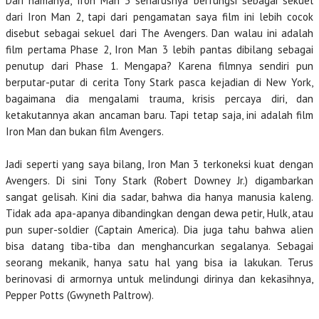
Dari namanya, Iron Man 3 seharusnya berfungsi sebagai sekuel
dari Iron Man 2, tapi dari pengamatan saya film ini lebih cocok
disebut sebagai sekuel dari The Avengers. Dan walau ini adalah
film pertama Phase 2, Iron Man 3 lebih pantas dibilang sebagai
penutup dari Phase 1. Mengapa? Karena filmnya sendiri pun
berputar-putar di cerita Tony Stark pasca kejadian di New York,
bagaimana dia mengalami trauma, krisis percaya diri, dan
ketakutannya akan ancaman baru. Tapi tetap saja, ini adalah film
Iron Man dan bukan film Avengers.
Jadi seperti yang saya bilang, Iron Man 3 terkoneksi kuat dengan
Avengers. Di sini Tony Stark (Robert Downey Jr.) digambarkan
sangat gelisah. Kini dia sadar, bahwa dia hanya manusia kaleng.
Tidak ada apa-apanya dibandingkan dengan dewa petir, Hulk, atau
pun super-soldier (Captain America). Dia juga tahu bahwa alien
bisa datang tiba-tiba dan menghancurkan segalanya. Sebagai
seorang mekanik, hanya satu hal yang bisa ia lakukan. Terus
berinovasi di armornya untuk melindungi dirinya dan kekasihnya,
Pepper Potts (Gwyneth Paltrow).