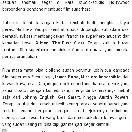
sebuah anomali segar di kala studio-studio Hollywood
berbondong-bondong membuat film superhero.
Tahun ini komik karangan Millar kembali hadir menghiasi layar
perak. Matthew Vaughn kembali duduk di bangku sutradara usai
berhasil sukses membangkitkan franchise superhero mutant dari
kematian lewat
X-Men: The First Class
. Tetapi, kali ini bukan
tentang film superhero, melainkan film mata-mata yang mereka
porak-porandakan.
Film mata-mata, bisa dibilang sudah berumur lebih tua daripada
film superhero. Sebut saja,
James Bond
,
Mission: Impossible
, dan
kawan-kawannya. Dan, ini juga bukan pertama kalinya genre yang
sama dibalut dengan komedi yang menyindir kemasannya. Sebut
saja dari
Johnny English
,
Get Smart
, hingga
Austin Powers
.
Tetapi judul-judul tersebut lebih sering terasa seperti parodi yang
terlalu senang bergurau dengan target ejekannya ketimbang
menciptakan sesuatu yang baru dan membuktikan bahwa genre
yang sudah usang ini, bisa dipugar menjadi segar kembali.