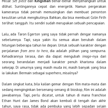
Millar.
Set piece
dari
Kingsman
benar-benar menyenangkan untuk
dilihat. Suntingannya cepat dan energetik. Namun pergerakan
kameranya tidak pernah memusingkan dan membuat penonton
kesulitan untuk mengikutinya. Bahkan, dia bisa membuat Colin Firth
terlihat tangguh. Itu sendiri sudah merupakan sebuah pencapaian.
Lalu, ada Taron Egerton yang saya tidak pernah dengar namanya
sebelumnya. Tapi, saya yakin itu semua akan berubah dalam
hitungan beberapa tahun ke depan. Untuk sebuah karakter dengan
perjalanan
from zero to hero
, dia adalah pilihan yang sempurna.
Kehadirannya terasa, dan dia dapat mengubah
image
-nya dari
seorang berandalan menjadi karakter penuh kharisma dalam
sekejap. Di umurnya yang masih muda ini, masih banyak yang bisa
ia lakukan. Bermain sebagai superhero, misalnya?
Dalam singkat kata, bila kalian gemar dengan film mata-mata dan
sedang menginginkan bersenang-senang di bioskop, film ini adalah
jawabannya. Tapi, perlu dicatat, untuk tahun di mana franchise
Ethan Hunt dan James Bond akan kembali di tengah dan akhir
tahun, saya rasa, tidak ada pembuka yang lebih sepadan selain