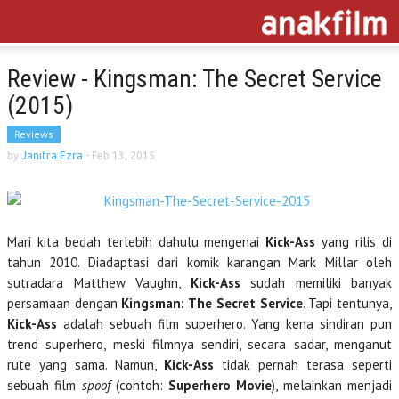
Review - Kingsman: The Secret Service
(2015)
Reviews
by
Janitra Ezra
-
Feb 13, 2015
Mari kita bedah terlebih dahulu mengenai
Kick-Ass
yang rilis di
tahun 2010. Diadaptasi dari komik karangan Mark Millar oleh
sutradara Matthew Vaughn,
Kick-Ass
sudah memiliki banyak
persamaan dengan
Kingsman: The Secret Service
. Tapi tentunya,
Kick-Ass
adalah sebuah film superhero. Yang kena sindiran pun
trend superhero, meski filmnya sendiri, secara sadar, menganut
rute yang sama. Namun,
Kick-Ass
tidak pernah terasa seperti
sebuah film
spoof
(contoh:
Superhero Movie
), melainkan menjadi