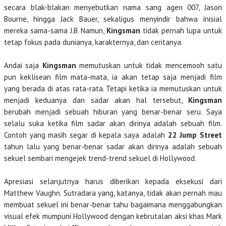
secara blak-blakan menyebutkan nama sang agen 007, Jason
Bourne, hingga Jack Bauer, sekaligus menyindir bahwa inisial
mereka sama-sama J.B. Namun,
Kingsman
tidak pernah lupa untuk
tetap fokus pada dunianya, karakternya, dan ceritanya.
Andai saja
Kingsman
memutuskan untuk tidak mencemooh satu
pun keklisean film mata-mata, ia akan tetap saja menjadi film
yang berada di atas rata-rata. Tetapi ketika ia memutuskan untuk
menjadi keduanya dan sadar akan hal tersebut,
Kingsman
berubah menjadi sebuah hiburan yang benar-benar seru. Saya
selalu suka ketika film sadar akan dirinya adalah sebuah film.
Contoh yang masih segar di kepala saya adalah
22 Jump Street
tahun lalu yang benar-benar sadar akan dirinya adalah sebuah
sekuel sembari mengejek trend-trend sekuel di Hollywood.
Apresiasi selanjutnya harus diberikan kepada eksekusi dari
Matthew Vaughn. Sutradara yang, katanya, tidak akan pernah mau
membuat sekuel ini benar-benar tahu bagaimana menggabungkan
visual efek mumpuni Hollywood dengan kebrutalan aksi khas Mark