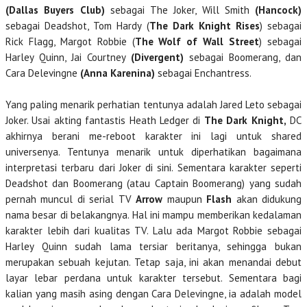
(Dallas Buyers Club)
sebagai The Joker, Will Smith
(Hancock)
sebagai Deadshot, Tom Hardy (
The Dark Knight Rises
) sebagai
Rick Flagg, Margot Robbie (
The Wolf of Wall Street
) sebagai
Harley Quinn, Jai Courtney
(Divergent)
sebagai Boomerang, dan
Cara Delevingne
(Anna Karenina)
sebagai Enchantress.
Yang paling menarik perhatian tentunya adalah Jared Leto sebagai
Joker. Usai akting fantastis Heath Ledger di
The Dark Knight,
DC
akhirnya berani me-reboot karakter ini lagi untuk shared
universenya. Tentunya menarik untuk diperhatikan bagaimana
interpretasi terbaru dari Joker di sini. Sementara karakter seperti
Deadshot dan Boomerang (atau Captain Boomerang) yang sudah
pernah muncul di serial TV
Arrow
maupun
Flash
akan didukung
nama besar di belakangnya. Hal ini mampu memberikan kedalaman
karakter lebih dari kualitas TV. Lalu ada Margot Robbie sebagai
Harley Quinn sudah lama tersiar beritanya, sehingga bukan
merupakan sebuah kejutan. Tetap saja, ini akan menandai debut
layar lebar perdana untuk karakter tersebut. Sementara bagi
kalian yang masih asing dengan Cara Delevingne, ia adalah model