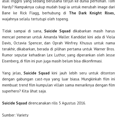
asal Inggris yang sedang berusaha terjun ke dunia perfilman. Tom
Hardy? Nampaknya cukup mudah bagi ia untuk merubah image dari
Bane ke Rick Flagg, berhubung di
The Dark Knight Rises,
wajahnya selalu tertutupi oleh topeng.
Tidak sampai di sana,
Suicide Squad
dikabarkan masih harus
mencari pemeran untuk Amanda Waller. Kandidat kini ada di Viola
Davis, Octavia Spencer, dan Oprah Winfrey. Khusus untuk nama
terakhir, dikabarkan, berada di pilihan pertama untuk Warner Bros.
Rumor seputar kehadiran Lex Luthor, yang diperankan oleh Jesse
Eisenberg, di film ini pun juga masih belum bisa dikonfirmasi.
Yang jelas,
Suicide Squad
kini jauh lebih seru untuk ditonton
dengan gabungan cast-nya yang luar biasa. Mungkinkah film ini
membuat trend film kumpulan villain sama menariknya dengan film
superhero? Kita lihat saja.
Suicide Squad
direncanakan rilis 5 Agustus 2016.
Sumber: Variety