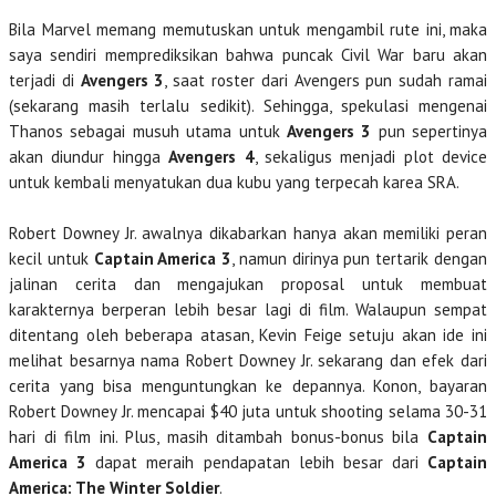
Bila Marvel memang memutuskan untuk mengambil rute ini, maka
saya sendiri memprediksikan bahwa puncak Civil War baru akan
terjadi di
Avengers 3
, saat roster dari Avengers pun sudah ramai
(sekarang masih terlalu sedikit). Sehingga, spekulasi mengenai
Thanos sebagai musuh utama untuk
Avengers 3
pun sepertinya
akan diundur hingga
Avengers 4
, sekaligus menjadi plot device
untuk kembali menyatukan dua kubu yang terpecah karea SRA.
Robert Downey Jr. awalnya dikabarkan hanya akan memiliki peran
kecil untuk
Captain America 3
, namun dirinya pun tertarik dengan
jalinan cerita dan mengajukan proposal untuk membuat
karakternya berperan lebih besar lagi di film. Walaupun sempat
ditentang oleh beberapa atasan, Kevin Feige setuju akan ide ini
melihat besarnya nama Robert Downey Jr. sekarang dan efek dari
cerita yang bisa menguntungkan ke depannya. Konon, bayaran
Robert Downey Jr. mencapai $40 juta untuk shooting selama 30-31
hari di film ini. Plus, masih ditambah bonus-bonus bila
Captain
America 3
dapat meraih pendapatan lebih besar dari
Captain
America: The Winter Soldier
.