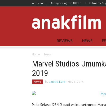
Ant-Man
Avengers: Age of Ultron
Batman v S
REVIEWS
NEWS
F
Home
News
Marvel Studios Umumka
2019
News
by
Janitra Ezra
-
Nov 1, 2014
Pada Selasa (28/10) pagi waktu setempat, Marve