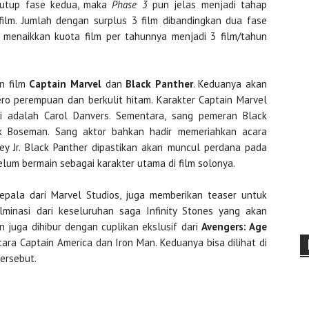
utup fase kedua, maka
Phase 3
pun jelas menjadi tahap
film. Jumlah dengan surplus 3 film dibandingkan dua fase
l menaikkan kuota film per tahunnya menjadi 3 film/tahun
an film
Captain Marvel
dan
Black Panther
. Keduanya akan
o perempuan dan berkulit hitam. Karakter Captain Marvel
si adalah Carol Danvers. Sementara, sang pemeran Black
k Boseman. Sang aktor bahkan hadir memeriahkan acara
y Jr. Black Panther dipastikan akan muncul perdana pada
elum bermain sebagai karakter utama di film solonya.
epala dari Marvel Studios, juga memberikan teaser untuk
minasi dari keseluruhan saga Infinity Stones yang akan
 juga dihibur dengan cuplikan ekslusif dari
Avengers: Age
ara Captain America dan Iron Man. Keduanya bisa dilihat di
tersebut.