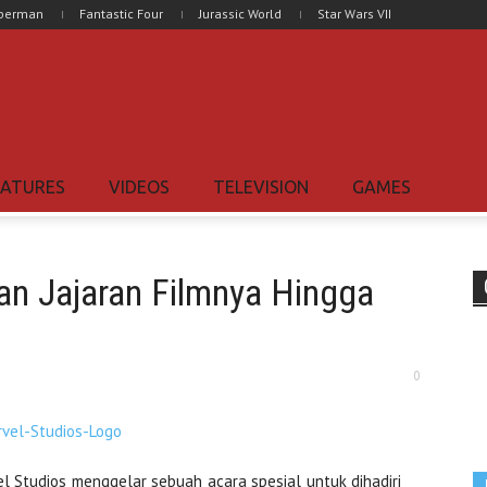
uperman
Fantastic Four
Jurassic World
Star Wars VII
EATURES
VIDEOS
TELEVISION
GAMES
n Jajaran Filmnya Hingga
0
l Studios menggelar sebuah acara spesial untuk dihadiri