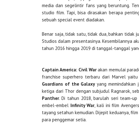
media dan segelintir fans yang beruntung. Ten
studio film. Tapi, bisa dirasakan berapa pent
sebuah special event diadakan.
Benar saja, tidak satu, tidak dua, bahkan tidak
Studios dalam presentasinya. Kesembilannya aka
tahun 2016 hingga 2019 di tanggal-tanggal yan
Captain America: Civil War
akan memulai para
franchise superhero terbaru dari Marvel yait
Guardians of the Galaxy
yang memindahkan jad
ketiga dari Thor dengan subjudul Ragnarok, seb
Panther
. Di tahun 2018, barulah seri team-u
embel-embel
Infinity War
, kali ini film Aveng
tayang setahun kemudian. Dijepit keduanya, fil
para penggemar setia.