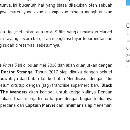
tunya, ini bukanlah hal yang biasa dilakukan oleh sebuah
ingnya materi yang akan disampaikan, hingga mengharuskan
C
 juga tiga, melainkan ada total 9 film yang diumumkan Marvel
L
n tayang secara bergiliran menghiasi layar lebar mulai dari
Ju
g sudah direservasi sebelumnya.
C
ya
si
de
Phase 3
ini di bulan Mei 2016 dan akan dilanjutkan dengan
In
u
Doctor Strange
. Tahun 2017 siap dibuka dengan sekuel
walnya dari bulan Juli ke bulan Mei disusul dengan film
elum ditutup dengan (lagi) franchise superhero baru,
Black
p
The Avenger
s akan kembali untuk ketiga kalinya. Dengan
ers akan dibagi menjadi dua bagian, dengan bagian keduanya
m perdana dari
Captain Marvel
dan
Inhumans
siap menemani