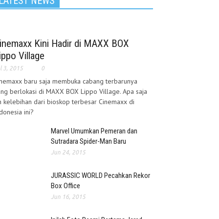
LATEST NEWS
inemaxx Kini Hadir di MAXX BOX
ippo Village
l 3, 2015
0
inemaxx baru saja membuka cabang terbarunya
ng berlokasi di MAXX BOX Lippo Village. Apa saja
h kelebihan dari bioskop terbesar Cinemaxx di
donesia ini?
Marvel Umumkan Pemeran dan
Sutradara Spider-Man Baru
Jun 24, 2015
JURASSIC WORLD Pecahkan Rekor
Box Office
Jun 16, 2015