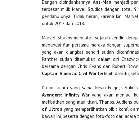
Dengan dipindahkannya
Ant-Man
menjadi pen
terbesar milik Marvel Studios dengan total 9 
pendahulunya. Tidak heran, karena kini Marve
untuk 2017 dan 2018.
Marvel Studios mencatat sejarah sendiri deng
menandai film pertama mereka dengan superher
yang akan diangkat sendiri sudah dikonfirma
Panther sudah ditemukan dalam diri Chadwic
bersama dengan Chris Evans dan Robert Downe
Captain America: Civil War
terlebih dahulu, seb
Dalam acara yang sama, Kevin Feige, selaku k
Avengers: Infinity War
yang akan menjadi kul
melibatkan sang mad titan, Thanos. Audiens pun
of Ultron
yang memperlihatkan bibit konflik ant
bawah ini, beserta dengan foto-foto dari acara 