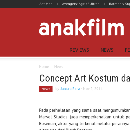
Ant-Man
Avengers: Age of Ultron
Batman v S
REVIEWS
NEWS
F
Home
News
Concept Art Kostum dar
News
by
Janitra Ezra
-
Nov 2, 2014
Pada perhelatan yang sama saat mengumumkan j
Marvel Studios juga memperkenalkan untuk pe
Boseman, aktor yang terkenal melalui perannya 