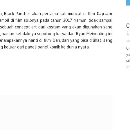
, Black Panther akan pertama kali muncul di film
Captain
mpil di film solonya pada tahun 2017. Namun, tidak sampai
C
s sebuah concept art dari kostum yang akan digunakan sang
L
, namun setidaknya sepotong karya dari Ryan Meinerding ini
pakannya nanti di film. Dan, dari yang bisa dilihat, sang
Ju
g keluar dari panel-panel komik ke dunia nyata.
C
ya
si
In