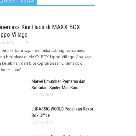
LATEST NEWS
inemaxx Kini Hadir di MAXX BOX
ippo Village
l 3, 2015
0
inemaxx baru saja membuka cabang terbarunya
ng berlokasi di MAXX BOX Lippo Village. Apa saja
h kelebihan dari bioskop terbesar Cinemaxx di
donesia ini?
Marvel Umumkan Pemeran dan
Sutradara Spider-Man Baru
Jun 24, 2015
JURASSIC WORLD Pecahkan Rekor
Box Office
Jun 16, 2015