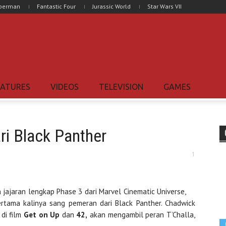
uperman
Fantastic Four
Jurassic World
Star Wars VII
EATURES
VIDEOS
TELEVISION
GAMES
i Black Panther
1
ajaran lengkap Phase 3 dari Marvel Cinematic Universe,
rtama kalinya sang pemeran dari Black Panther. Chadwick
di film
Get on Up
dan
42,
akan mengambil peran T’Challa,