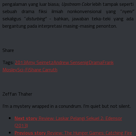
pengalaman yang luar biasa;
Upstream Color
lebih tampak seperti
sebuah drama fiksi ilmiah nonkonvensional yang “
nyeni”
sekaligus “
disturbing”
- bahkan, jawaban teka-teki yang ada
bergantung pada interpretasi masing-masing penonton.
Share
Tags:
2013
Amy Seimetz
Andrew Sensenig
Drama
Frank
Mosley
Sci-Fi
Shane Carruth
Zeffan Thaher
I'm a mystery wrapped in a conundrum. I'm quiet but not silent.
Next story
Review: Laskar Pelangi Sekuel 2: Edensor
(2013)
Previous story
Review: The Hunger Games: Catching Fire