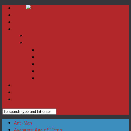
Home
News
Features
Reviews
Index
Year
2011
2012
2013
2014
2015
Videos
Television
Games
Ant-Man
Avengers: Age of Ultron