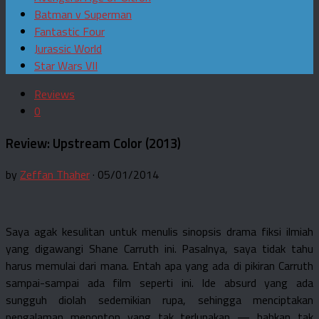
Batman v Superman
Fantastic Four
Jurassic World
Star Wars VII
Reviews
0
Review: Upstream Color (2013)
by
Zeffan Thaher
· 05/01/2014
Saya agak kesulitan untuk menulis sinopsis drama fiksi ilmiah
yang digawangi Shane Carruth ini. Pasalnya, saya tidak tahu
harus memulai dari mana. Entah apa yang ada di pikiran Carruth
sampai-sampai ada film seperti ini. Ide absurd yang ada
sungguh diolah sedemikian rupa, sehingga menciptakan
pengalaman menonton yang tak terlupakan — bahkan tak