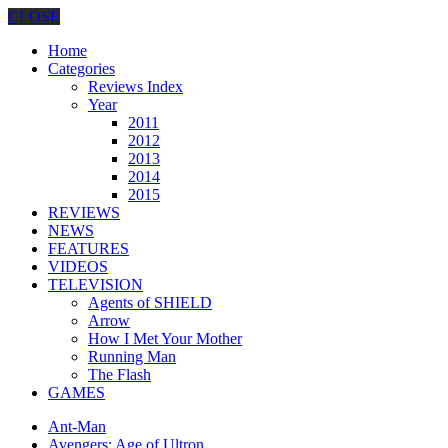
CLOSE
Home
Categories
Reviews Index
Year
2011
2012
2013
2014
2015
REVIEWS
NEWS
FEATURES
VIDEOS
TELEVISION
Agents of SHIELD
Arrow
How I Met Your Mother
Running Man
The Flash
GAMES
Ant-Man
Avengers: Age of Ultron