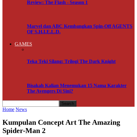
Review: The Flash - Season 1
Marvel dan ABC Kembangkan Spin-Off AGENTS
OF S.H.I.E.L.D.
GAMES
Teka Teki Silang: Trilogi The Dark Knight
Bisakah Kalian Menemukan 15 Nama Karakter
The Avengers Di Sini?
Home
News
Kumpulan Concept Art The Amazing
Spider-Man 2