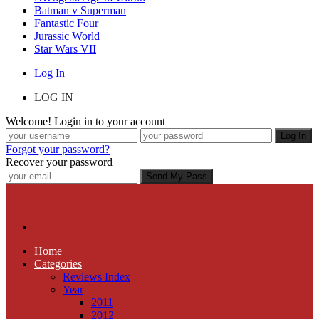
Batman v Superman
Fantastic Four
Jurassic World
Star Wars VII
Log In
LOG IN
Welcome! Login in to your account
Forgot your password?
Recover your password
Home
Categories
Reviews Index
Year
2011
2012