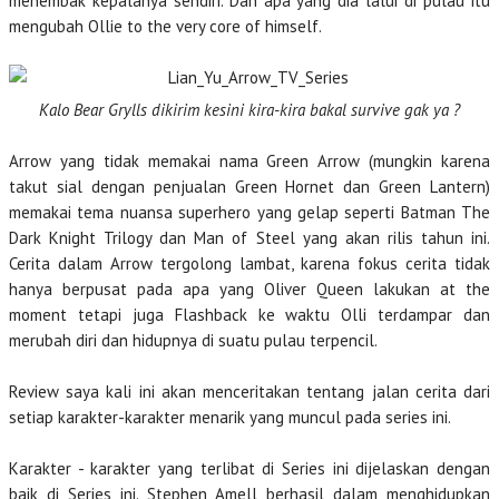
menembak kepalanya sendiri. Dan apa yang dia lalui di pulau itu
mengubah Ollie to the very core of himself.
Kalo Bear Grylls dikirim kesini kira-kira bakal survive gak ya ?
Arrow yang tidak memakai nama Green Arrow (mungkin karena
takut sial dengan penjualan Green Hornet dan Green Lantern)
memakai tema nuansa superhero yang gelap seperti Batman The
Dark Knight Trilogy dan Man of Steel yang akan rilis tahun ini.
Cerita dalam Arrow tergolong lambat, karena fokus cerita tidak
hanya berpusat pada apa yang Oliver Queen lakukan at the
moment tetapi juga Flashback ke waktu Olli terdampar dan
merubah diri dan hidupnya di suatu pulau terpencil.
Review saya kali ini akan menceritakan tentang jalan cerita dari
setiap karakter-karakter menarik yang muncul pada series ini.
Karakter - karakter yang terlibat di Series ini dijelaskan dengan
baik di Series ini. Stephen Amell berhasil dalam menghidupkan