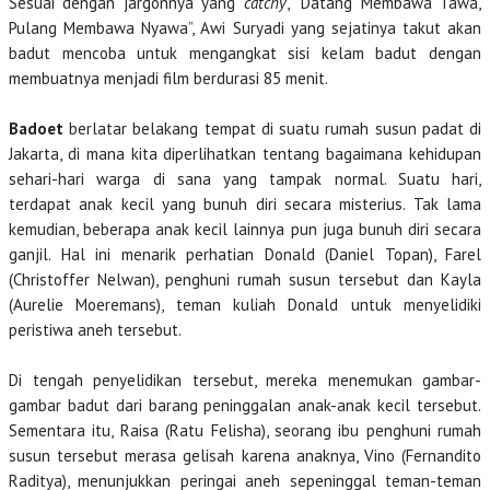
Sesuai dengan jargonnya yang
catchy
, “Datang Membawa Tawa,
Pulang Membawa Nyawa”, Awi Suryadi yang sejatinya takut akan
badut mencoba untuk mengangkat sisi kelam badut dengan
membuatnya menjadi film berdurasi 85 menit.
Badoet
berlatar belakang tempat di suatu rumah susun padat di
Jakarta, di mana kita diperlihatkan tentang bagaimana kehidupan
sehari-hari warga di sana yang tampak normal. Suatu hari,
terdapat anak kecil yang bunuh diri secara misterius. Tak lama
kemudian, beberapa anak kecil lainnya pun juga bunuh diri secara
ganjil. Hal ini menarik perhatian Donald (Daniel Topan), Farel
(Christoffer Nelwan), penghuni rumah susun tersebut dan Kayla
(Aurelie Moeremans), teman kuliah Donald untuk menyelidiki
peristiwa aneh tersebut.
Di tengah penyelidikan tersebut, mereka menemukan gambar-
gambar badut dari barang peninggalan anak-anak kecil tersebut.
Sementara itu, Raisa (Ratu Felisha), seorang ibu penghuni rumah
susun tersebut merasa gelisah karena anaknya, Vino (Fernandito
Raditya), menunjukkan peringai aneh sepeninggal teman-teman