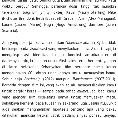
kejadian ganjil justru bermunculan, dan semakin menjadi-jadi kala
waktu bergulir. Sehingga, paranoia dosis tinggi tak mungkin
terelakkan bagi Em (Emily Foxler), Kevin (Maury Sterling), Mike
(Nicholas Brendon), Beth (Elizabeth Gracen), Amir (Alex Manugian),
Laurie (Lauren Maher), Hugh (Hugo Armstrong) dan Lee (Loren
Scafaria).
Apa yang bekerja ekstra baik dalam
Coherence
adalah, Byrkit tidak
bertumpu pada visualisasi yang menyilaukan mata. Akan tetapi, ia
mengeksplorasi identitas hingga koneksi antarkarakter di
dalamnya. Lalu, ia biarkan unsur fiksi-sains terus bergentayangan
di latar belakang. Kebanyakan film bergenre sama kerap
menggunakan CGI oktan tinggi hanya untuk memuaskan kamu.
Sebut saja
Battleship
(2012) maupun
Transformers
(2007-2014).
Berbeda dengan film ini, yang akan selalu mempersilakkan kamu
untuk berpikir keras — sampai pada tahap
mumet.
Jadi, bagi kamu
yang mencari film fiksi-sains hanya untuk memuaskan mata,
sebaiknya berhenti baca tulisan ini sekarang juga. Selain itu, Byrkit
juga seakan menghadirkan hipotesis tentang apa yang bakal
dilakukan manusia ketika listrik padam, sinyal ponsel lenyap,