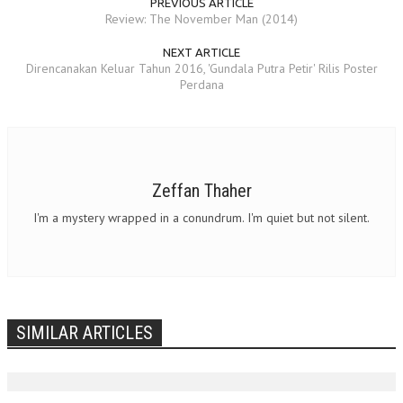
PREVIOUS ARTICLE
Review: The November Man (2014)
NEXT ARTICLE
Direncanakan Keluar Tahun 2016, 'Gundala Putra Petir' Rilis Poster
Perdana
Zeffan Thaher
I'm a mystery wrapped in a conundrum. I'm quiet but not silent.
SIMILAR ARTICLES