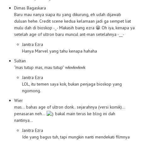
Dimas Bagaskara
Baru mau nanya siapa itu yang dikurung, eh udah dijawab
duluan hehe. Credit scene kedua kelamaan jadi ga sempet liat
mulu dah di bioskop -_- Makasih bang ezra 😀 Oh iya, kenapa ya
setelah age of ultron baru muncul ant-man setelahnya -__-
Janitra Ezra
Hanya Marvel yang tahu kenapa hahaha
Sultan
“mas tutup mas, mau tutup” wkwkwkwk
Janitra Ezra
LOL, itu temen saya kok, bukan penjaga bioskop yang
ngomong.
Wier
mas… bahas age of ultron donk.. sejarahnya (versi komik)…
penasaran neh…
bakal main terus ke blog ini dah
nantinya…
Janitra Ezra
Ide yang bagus tuh, tapi mungkin nanti mendekati filmnya