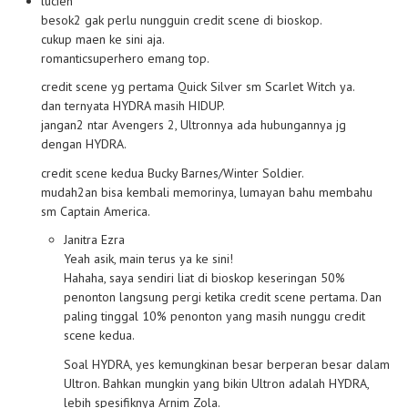
lucien
besok2 gak perlu nungguin credit scene di bioskop.
cukup maen ke sini aja.
romanticsuperhero emang top.
credit scene yg pertama Quick Silver sm Scarlet Witch ya.
dan ternyata HYDRA masih HIDUP.
jangan2 ntar Avengers 2, Ultronnya ada hubungannya jg
dengan HYDRA.
credit scene kedua Bucky Barnes/Winter Soldier.
mudah2an bisa kembali memorinya, lumayan bahu membahu
sm Captain America.
Janitra Ezra
Yeah asik, main terus ya ke sini!
Hahaha, saya sendiri liat di bioskop keseringan 50%
penonton langsung pergi ketika credit scene pertama. Dan
paling tinggal 10% penonton yang masih nunggu credit
scene kedua.
Soal HYDRA, yes kemungkinan besar berperan besar dalam
Ultron. Bahkan mungkin yang bikin Ultron adalah HYDRA,
lebih spesifiknya Arnim Zola.