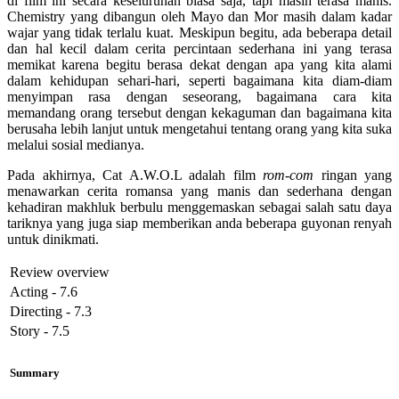
di film ini secara keseluruhan biasa saja, tapi masih terasa manis.
Chemistry yang dibangun oleh Mayo dan Mor masih dalam kadar
wajar yang tidak terlalu kuat. Meskipun begitu, ada beberapa detail
dan hal kecil dalam cerita percintaan sederhana ini yang terasa
memikat karena begitu berasa dekat dengan apa yang kita alami
dalam kehidupan sehari-hari, seperti bagaimana kita diam-diam
menyimpan rasa dengan seseorang, bagaimana cara kita
memandang orang tersebut dengan kekaguman dan bagaimana kita
berusaha lebih lanjut untuk mengetahui tentang orang yang kita suka
melalui sosial medianya.
Pada akhirnya, Cat A.W.O.L adalah film
rom-com
ringan yang
menawarkan cerita romansa yang manis dan sederhana dengan
kehadiran makhluk berbulu menggemaskan sebagai salah satu daya
tariknya yang juga siap memberikan anda beberapa guyonan renyah
untuk dinikmati.
Review overview
Acting - 7.6
Directing - 7.3
Story - 7.5
Summary