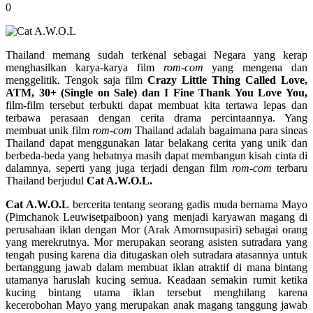
0
Thailand memang sudah terkenal sebagai Negara yang kerap
menghasilkan karya-karya film
rom-com
yang mengena dan
menggelitik. Tengok saja film
Crazy Little Thing Called Love,
ATM, 30+ (Single on Sale) dan I Fine Thank You Love You,
film-film tersebut terbukti dapat membuat kita tertawa lepas dan
terbawa perasaan dengan cerita drama percintaannya. Yang
membuat unik film
rom-com
Thailand adalah bagaimana para sineas
Thailand dapat menggunakan latar belakang cerita yang unik dan
berbeda-beda yang hebatnya masih dapat membangun kisah cinta di
dalamnya, seperti yang juga terjadi dengan film
rom-com
terbaru
Thailand berjudul
Cat A.W.O.L.
Cat A.W.O.L
bercerita tentang seorang gadis muda bernama Mayo
(Pimchanok Leuwisetpaiboon) yang menjadi karyawan magang di
perusahaan iklan dengan Mor (Arak Amornsupasiri) sebagai orang
yang merekrutnya. Mor merupakan seorang asisten sutradara yang
tengah pusing karena dia ditugaskan oleh sutradara atasannya untuk
bertanggung jawab dalam membuat iklan atraktif di mana bintang
utamanya haruslah kucing semua. Keadaan semakin rumit ketika
kucing bintang utama iklan tersebut menghilang karena
kecerobohan Mayo yang merupakan anak magang tanggung jawab