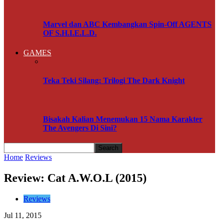
Marvel dan ABC Kembangkan Spin-Off AGENTS
OF S.H.I.E.L.D.
GAMES
Teka Teki Silang: Trilogi The Dark Knight
Bisakah Kalian Menemukan 15 Nama Karakter
The Avengers Di Sini?
Home
Reviews
Review: Cat A.W.O.L (2015)
Reviews
Jul 11, 2015