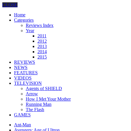
CLOSE
Home
Categories
Reviews Index
Year
2011
2012
2013
2014
2015
REVIEWS
NEWS
FEATURES
VIDEOS
TELEVISION
Agents of SHIELD
Arrow
How I Met Your Mother
Running Man
The Flash
GAMES
Ant-Man
Avengers: Age of Ultron