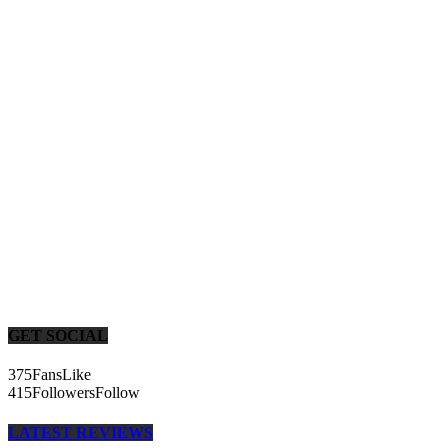
GET SOCIAL
375
Fans
Like
415
Followers
Follow
LATEST REVIEWS