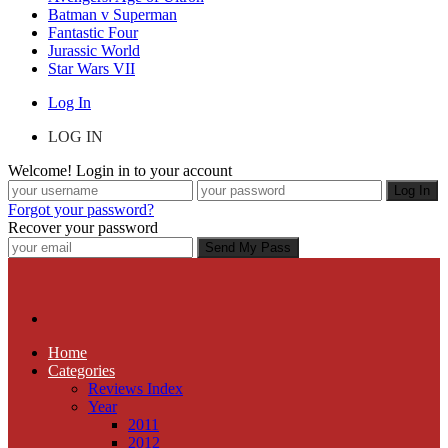
Batman v Superman
Fantastic Four
Jurassic World
Star Wars VII
Log In
LOG IN
Welcome! Login in to your account
Forgot your password?
Recover your password
Home
Categories
Reviews Index
Year
2011
2012