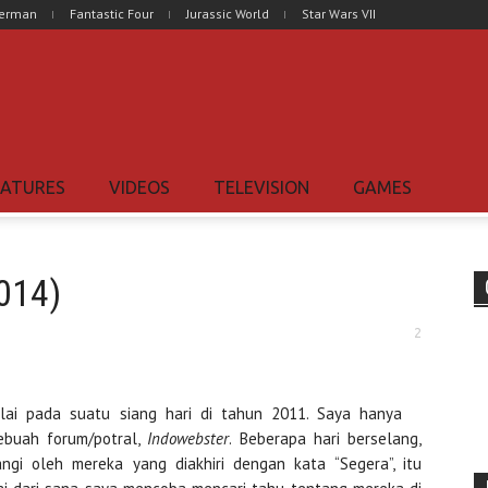
perman
Fantastic Four
Jurassic World
Star Wars VII
EATURES
VIDEOS
TELEVISION
GAMES
014)
2
ai pada suatu siang hari di tahun 2011. Saya hanya
ebuah forum/potral,
Indowebster
. Beberapa hari berselang,
gi oleh mereka yang diakhiri dengan kata “Segera”, itu