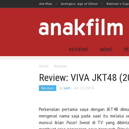
Ant-Man
Avengers: Age of Ultron
Batman v Su
REVIEWS
NEWS
F
Home
Reviews
Review: VIVA JKT48 (2
Reviews
by
sam
-
Jun 12, 2014
Perkenalan pertama saya dengan JKT48 dimul
mengenal nama saja pada saat itu melalui s
muncul iklan
Pocari Sweat
di TV yang dibintan