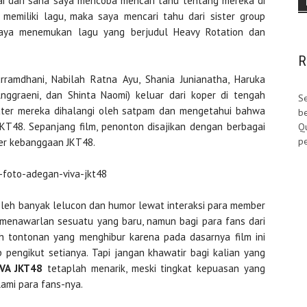
i dari sana saya mencoba mencari tahu tentang mereka di
memiliki lagu, maka saya mencari tahu dari sister group
saya menemukan lagu yang berjudul Heavy Rotation dan
.
R
ramdhani, Nabilah Ratna Ayu, Shania Junianatha, Haruka
nggraeni, dan Shinta Naomi) keluar dari koper di tengah
Se
ater mereka dihalangi oleh satpam dan mengetahui bahwa
be
KT48. Sepanjang film, penonton disajikan dengan berbagai
Qu
pe
er kebanggaan JKT48.
i oleh banyak lelucon dan humor lewat interaksi para member
 menawarlan sesuatu yang baru, namun bagi para fans dari
 tontonan yang menghibur karena pada dasarnya film ini
 pengikut setianya. Tapi jangan khawatir bagi kalian yang
IVA JKT48
tetaplah menarik, meski tingkat kepuasan yang
ami para fans-nya.