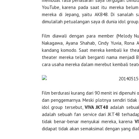
membuat rasa penasaran saya tergugah. Dimula
YouTube, karena pada saat itu mereka belum 
mereka di Jepang, yaitu AKB48. Di sanalah 
dimulailah petualangan saya di dunia idol group
Film diawali dengan para member (Melody Nur
Nakagawa, Ayana Shahab, Cindy Yuvia, Rona A
kandang komodo. Saat mereka kembali ke the
theater mereka telah berganti nama menjadi B
cara usaha mereka dalam merebut kembali teat
Film berdurasi kurang dari 90 menit ini dipenuh
dan penggemarnya. Meski plotnya sendiri tidak
idol group tersebut,
VIVA JKT48
adalah sebuah
adalah sebuah fan service dari JKT48 terhadap
tidak benar-benar menyukai mereka, karena
V
didapat tidak akan semaksimal dengan yang dial