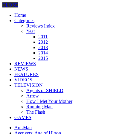
CLOSE
Home
Categories
Reviews Index
Year
2011
2012
2013
2014
2015
REVIEWS
NEWS
FEATURES
VIDEOS
TELEVISION
Agents of SHIELD
Arrow
How I Met Your Mother
Running Man
The Flash
GAMES
Ant-Man
Avengers: Age of Ultron