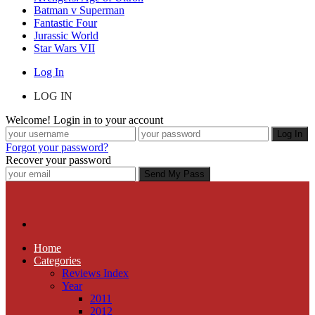
Batman v Superman
Fantastic Four
Jurassic World
Star Wars VII
Log In
LOG IN
Welcome! Login in to your account
Forgot your password?
Recover your password
Home
Categories
Reviews Index
Year
2011
2012