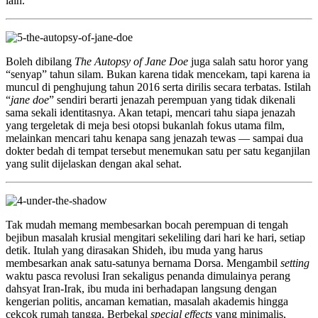
lain.
Boleh dibilang
The Autopsy of Jane Doe
juga salah satu horor yang
“senyap” tahun silam. Bukan karena tidak mencekam, tapi karena ia
muncul di penghujung tahun 2016 serta dirilis secara terbatas. Istilah
“
jane doe
” sendiri berarti jenazah perempuan yang tidak dikenali
sama sekali identitasnya. Akan tetapi, mencari tahu siapa jenazah
yang tergeletak di meja besi otopsi bukanlah fokus utama film,
melainkan mencari tahu kenapa sang jenazah tewas — sampai dua
dokter bedah di tempat tersebut menemukan satu per satu keganjilan
yang sulit dijelaskan dengan akal sehat.
Tak mudah memang membesarkan bocah perempuan di tengah
bejibun masalah krusial mengitari sekeliling dari hari ke hari, setiap
detik. Itulah yang dirasakan Shideh, ibu muda yang harus
membesarkan anak satu-satunya bernama Dorsa. Mengambil
setting
waktu pasca revolusi Iran sekaligus penanda dimulainya perang
dahsyat Iran-Irak, ibu muda ini berhadapan langsung dengan
kengerian politis, ancaman kematian, masalah akademis hingga
cekcok rumah tangga. Berbekal
special effects
yang minimalis,