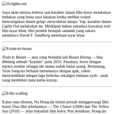
Saya akan merasa terteror saat karakter dalam film horor melakukan
tindakan yang biasa saya lakukan ketika melihat wujud
mencurigakan dalam gelap: menyalakan lampu. Yap, karakter dalam
Lights Out
melakukan itu. Meskipun bukan sutradara kawakan soal
film layar lebar, film pendek bertajuk samalah yang sukses
membawa David F. Sandberg menekuni layar lebar.
Train to Busan —
atau yang berjudul asli
Busan Haeng —
bisa
dibilang sebuah “kejutan” pada 2016. Pasalnya, horor dengan
injeksi zombie sebagai ide utama sudah mulai usang. Beruntung,
Yeon Sang-ho berhasil meramunya dengan apik, yakni
menyuntikkan adegan laga berkelas sekaligus intimasi ayah - anak
yang membikin mata kamu kuyup.
Kalau mau dirunut, Na Hong-jin belum pernah menggawangi film
horor. Dua film sebelumnya —
The Chaser
(2008) dan
The Yellow
Sea
(2010) — jelas bukanlah film horor. Pun demikian, Hong-jin