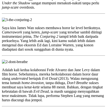
Under the Shadow
sangat mumpuni menakuti-nakuti tanpa perlu
jump-scare
overdosis.
Saya kira James Wan sukses membawa horor ke level berikutnya.
Camerawork
yang keren,
jump-scare
yang tersebar sambil diiringi
instrumentasi prima,
The Conjuring 2
tampil lebih baik daripada
prekuelnya. Yang lebih asik lagi, kini kamu sudah lebih dalam
mengenal duo eksorsis Ed dan Lorraine Warren, yang konon
diadaptasi dari sosok sungguhan di dunia nyata.
Adalah kali kedua kolaborasi Fede Alvarez dan Jane Levy dalam
film horor. Sebelumnya, mereka berkolaborasi dalam horor daur
ulang
underrated
bertajuk
Evil Dead
(2013). Walau mengusung
tema lumrah
home-invasion,
tanpa diduga,
Don’t Breathe
sukses
membuat saya ketar-ketir selama 88 menit. Bahkan, dengan tingkat
kebrutalan di bawah
Evil Dead
, ia masih sanggup menyuguhkan
teror maksimum. Tidak lupa, performa Stephen Lang yang memang
harus diacungi dua jempol.