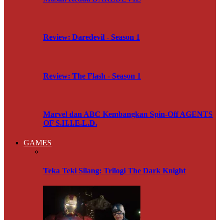
Review: Daredevil - Season 1
Review: The Flash - Season 1
Marvel dan ABC Kembangkan Spin-Off AGENTS
OF S.H.I.E.L.D.
GAMES
Teka Teki Silang: Trilogi The Dark Knight