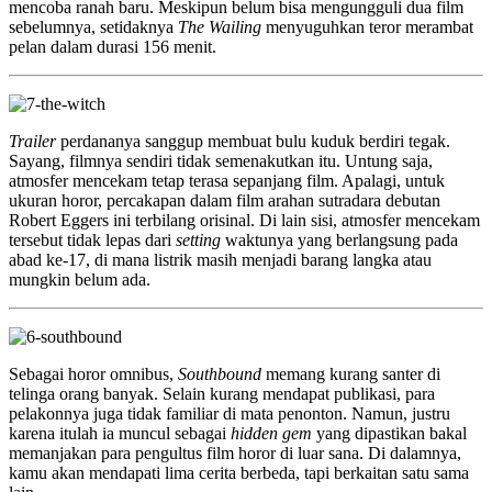
mencoba ranah baru. Meskipun belum bisa mengungguli dua film
sebelumnya, setidaknya
The Wailing
menyuguhkan teror merambat
pelan dalam durasi 156 menit.
Trailer
perdananya sanggup membuat bulu kuduk berdiri tegak.
Sayang, filmnya sendiri tidak semenakutkan itu. Untung saja,
atmosfer mencekam tetap terasa sepanjang film. Apalagi, untuk
ukuran horor, percakapan dalam film arahan sutradara debutan
Robert Eggers ini terbilang orisinal. Di lain sisi, atmosfer mencekam
tersebut tidak lepas dari
setting
waktunya yang berlangsung pada
abad ke-17, di mana listrik masih menjadi barang langka atau
mungkin belum ada.
Sebagai horor omnibus,
Southbound
memang kurang santer di
telinga orang banyak. Selain kurang mendapat publikasi, para
pelakonnya juga tidak familiar di mata penonton. Namun, justru
karena itulah ia muncul sebagai
hidden gem
yang dipastikan bakal
memanjakan para pengultus film horor di luar sana. Di dalamnya,
kamu akan mendapati lima cerita berbeda, tapi berkaitan satu sama