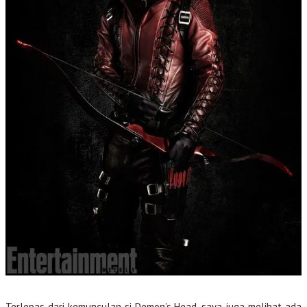
Terlepas dari kemunculan si Demon’s Head, saya juga melihat ada