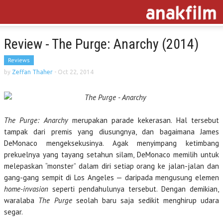
Review - The Purge: Anarchy (2014)
Reviews
by
Zeffan Thaher
-
Oct 22, 2014
The Purge: Anarchy
merupakan parade kekerasan. Hal tersebut
tampak dari premis yang diusungnya, dan bagaimana James
DeMonaco mengeksekusinya. Agak menyimpang ketimbang
prekuelnya yang tayang setahun silam, DeMonaco memilih untuk
melepaskan “monster” dalam diri setiap orang ke jalan-jalan dan
gang-gang sempit di Los Angeles — daripada mengusung elemen
home-invasion
seperti pendahulunya tersebut. Dengan demikian,
waralaba
The Purge
seolah baru saja sedikit menghirup udara
segar.