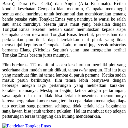
Basro), Dara (Eva Celia) dan Angin (Aria Kusumah). Ketika
kondisi kesehatan Cempaka kian menurun, Cempaka memanggil
semua anak muridnya untuk berkumpul dan membicarakan tentang
benda pusaka yaitu Tongkat Emas yang nantinya ia warisi ke salah
satu anak muridnya beserta jurus maut yang berkaitan dengan
Tongkat Emas tersebut. Setelah sudah memutuskan kepada siapa
Cempaka akan mewarisi Tongkat Emas tersebut, perselisihan dan
perkelahian pun tidak dapat terelakkan dari pihak yang tidak
menyetujui keputusan Cempaka. Lalu, muncul juga sosok misterius
bernama Elang (Nicholas Saputra) yang juga mengetahu perihal
Tongkat Emas beserta jurus mautnya.
Film berdurasi 112 menit ini secara keseluruhan memiliki plot yang
sederhana dan mudah untuk diikuti, tanpa
twist
apapun. Hal itu juga
yang membuat film ini terasa lambat di paruh pertama. Ketika sudah
masuk paruh berikutnya, film terasa lebih bernyawa dengan
beberapa adegan laga pertarungan yang melibatkan karakter-
karakter utamanya. Meskipun begitu, ketika adegan pertarungan,
saya agak risih dan tidak bisa terlalu konsentrasi menontonnya
karena pergerakan kamera yang terlalu cepat dalam menangkap tiap-
tiap gerakan sang pemeran sehingga tidak terlalu jelas bagaimana
sang lawan bisa jatuh terkena pukulan. Hal itu membuat tiap adegan
pertarungan terasa tanggung dan kurang mendebarkan.