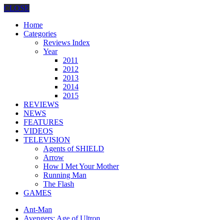
CLOSE
Home
Categories
Reviews Index
Year
2011
2012
2013
2014
2015
REVIEWS
NEWS
FEATURES
VIDEOS
TELEVISION
Agents of SHIELD
Arrow
How I Met Your Mother
Running Man
The Flash
GAMES
Ant-Man
Avengers: Age of Ultron