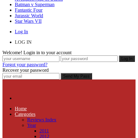
Batman v Superman
Fantastic Four
Jurassic World
Star Wars VII
Log In
LOG IN
Welcome! Login in to your account
Forgot your password?
Recover your password
Home
Categories
Reviews Index
Year
2011
2012