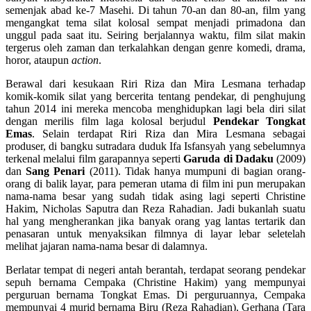
semenjak abad ke-7 Masehi. Di tahun 70-an dan 80-an, film yang
mengangkat tema silat kolosal sempat menjadi primadona dan
unggul pada saat itu. Seiring berjalannya waktu, film silat makin
tergerus oleh zaman dan terkalahkan dengan genre komedi, drama,
horor, ataupun
action
.
Berawal dari kesukaan Riri Riza dan Mira Lesmana terhadap
komik-komik silat yang bercerita tentang pendekar, di penghujung
tahun 2014 ini mereka mencoba menghidupkan lagi bela diri silat
dengan merilis film laga kolosal berjudul
Pendekar Tongkat
Emas
. Selain terdapat Riri Riza dan Mira Lesmana sebagai
produser, di bangku sutradara duduk Ifa Isfansyah yang sebelumnya
terkenal melalui film garapannya seperti
Garuda di Dadaku
(2009)
dan
Sang Penari
(2011). Tidak hanya mumpuni di bagian orang-
orang di balik layar, para pemeran utama di film ini pun merupakan
nama-nama besar yang sudah tidak asing lagi seperti Christine
Hakim, Nicholas Saputra dan Reza Rahadian. Jadi bukanlah suatu
hal yang mengherankan jika banyak orang yag lantas tertarik dan
penasaran untuk menyaksikan filmnya di layar lebar seletelah
melihat jajaran nama-nama besar di dalamnya.
Berlatar tempat di negeri antah berantah, terdapat seorang pendekar
sepuh bernama Cempaka (Christine Hakim) yang mempunyai
perguruan bernama Tongkat Emas. Di perguruannya, Cempaka
mempunyai 4 murid bernama Biru (Reza Rahadian), Gerhana (Tara