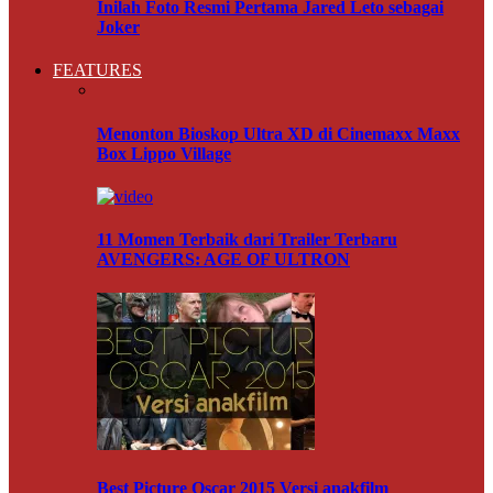
Inilah Foto Resmi Pertama Jared Leto sebagai
Joker
FEATURES
Menonton Bioskop Ultra XD di Cinemaxx Maxx
Box Lippo Village
11 Momen Terbaik dari Trailer Terbaru
AVENGERS: AGE OF ULTRON
Best Picture Oscar 2015 Versi anakfilm