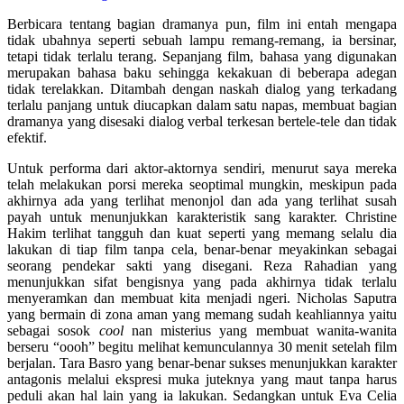
Berbicara tentang bagian dramanya pun, film ini entah mengapa
tidak ubahnya seperti sebuah lampu remang-remang, ia bersinar,
tetapi tidak terlalu terang. Sepanjang film, bahasa yang digunakan
merupakan bahasa baku sehingga kekakuan di beberapa adegan
tidak terelakkan. Ditambah dengan naskah dialog yang terkadang
terlalu panjang untuk diucapkan dalam satu napas, membuat bagian
dramanya yang disesaki dialog verbal terkesan bertele-tele dan tidak
efektif.
Untuk performa dari aktor-aktornya sendiri, menurut saya mereka
telah melakukan porsi mereka seoptimal mungkin, meskipun pada
akhirnya ada yang terlihat menonjol dan ada yang terlihat susah
payah untuk menunjukkan karakteristik sang karakter. Christine
Hakim terlihat tangguh dan kuat seperti yang memang selalu dia
lakukan di tiap film tanpa cela, benar-benar meyakinkan sebagai
seorang pendekar sakti yang disegani. Reza Rahadian yang
menunjukkan sifat bengisnya yang pada akhirnya tidak terlalu
menyeramkan dan membuat kita menjadi ngeri. Nicholas Saputra
yang bermain di zona aman yang memang sudah keahliannya yaitu
sebagai sosok
cool
nan misterius yang membuat wanita-wanita
berseru “oooh” begitu melihat kemunculannya 30 menit setelah film
berjalan. Tara Basro yang benar-benar sukses menunjukkan karakter
antagonis melalui ekspresi muka juteknya yang maut tanpa harus
peduli akan hal lain yang ia lakukan. Sedangkan untuk Eva Celia