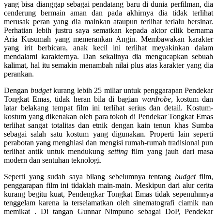
yang bisa dianggap sebagai pendatang baru di dunia perfilman, dia
cenderung bermain aman dan pada akhirnya dia tidak terlihat
merusak peran yang dia mainkan ataupun terlihat terlalu bersinar.
Perhatian lebih justru saya sematkan kepada aktor cilik bernama
Aria Kusumah yang memerankan Angin. Membawakan karakter
yang irit berbicara, anak kecil ini terlihat meyakinkan dalam
mendalami karakternya. Dan sekalinya dia mengucapkan sebuah
kalimat, hal itu semakin menambah nilai plus atas karakter yang dia
perankan.
Dengan
budget
kurang lebih 25 miliar untuk penggarapan Pendekar
Tongkat Emas, tidak heran bila di bagian
wardrobe
, kostum dan
latar belakang tempat film ini terlihat serius dan detail. Kostum-
kostum yang dikenakan oleh para tokoh di Pendekar Tongkat Emas
terlihat sangat totalitas dan etnik dengan kain tenun khas Sumba
sebagai salah satu kostum yang digunakan. Properti lain seperti
perabotan yang menghiasi dan mengisi rumah-rumah tradisional pun
terlihat antik untuk mendukung
setting
film yang jauh dari masa
modern dan sentuhan teknologi.
Seperti yang sudah saya bilang sebelumnya tentang
budget
film,
penggarapan film ini tidaklah main-main. Meskipun dari alur cerita
kurang begitu kuat, Pendengkar Tongkat Emas tidak sepenuhnnya
tenggelam karena ia terselamatkan oleh sinematografi ciamik nan
memikat . Di tangan Gunnar Nimpuno sebagai DoP, Pendekar