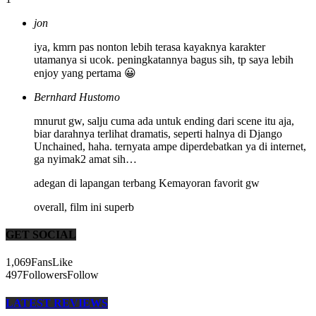
jon
iya, kmrn pas nonton lebih terasa kayaknya karakter
utamanya si ucok. peningkatannya bagus sih, tp saya lebih
enjoy yang pertama 😀
Bernhard Hustomo
mnurut gw, salju cuma ada untuk ending dari scene itu aja,
biar darahnya terlihat dramatis, seperti halnya di Django
Unchained, haha. ternyata ampe diperdebatkan ya di internet,
ga nyimak2 amat sih…
adegan di lapangan terbang Kemayoran favorit gw
overall, film ini superb
GET SOCIAL
1,069
Fans
Like
497
Followers
Follow
LATEST REVIEWS