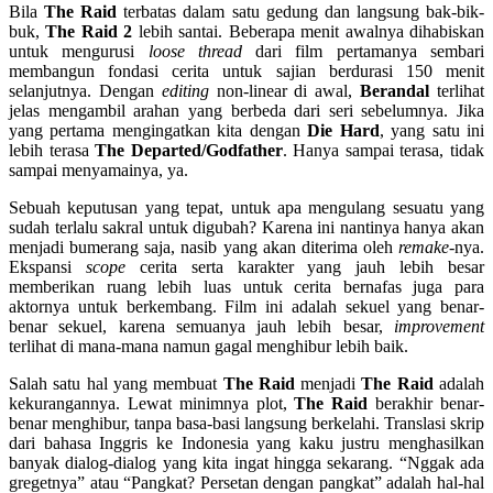
Bila
The Raid
terbatas dalam satu gedung dan langsung bak-bik-
buk,
The Raid 2
lebih santai. Beberapa menit awalnya dihabiskan
untuk mengurusi
loose thread
dari film pertamanya sembari
membangun fondasi cerita untuk sajian berdurasi 150 menit
selanjutnya. Dengan
editing
non-linear di awal,
Berandal
terlihat
jelas mengambil arahan yang berbeda dari seri sebelumnya. Jika
yang pertama mengingatkan kita dengan
Die Hard
, yang satu ini
lebih terasa
The Departed/Godfather
. Hanya sampai terasa, tidak
sampai menyamainya, ya.
Sebuah keputusan yang tepat, untuk apa mengulang sesuatu yang
sudah terlalu sakral untuk digubah? Karena ini nantinya hanya akan
menjadi bumerang saja, nasib yang akan diterima oleh
remake
-nya.
Ekspansi
scope
cerita serta karakter yang jauh lebih besar
memberikan ruang lebih luas untuk cerita bernafas juga para
aktornya untuk berkembang. Film ini adalah sekuel yang benar-
benar sekuel, karena semuanya jauh lebih besar,
improvement
terlihat di mana-mana namun gagal menghibur lebih baik.
Salah satu hal yang membuat
The Raid
menjadi
The Raid
adalah
kekurangannya. Lewat minimnya plot,
The Raid
berakhir benar-
benar menghibur, tanpa basa-basi langsung berkelahi. Translasi skrip
dari bahasa Inggris ke Indonesia yang kaku justru menghasilkan
banyak dialog-dialog yang kita ingat hingga sekarang. “Nggak ada
gregetnya” atau “Pangkat? Persetan dengan pangkat” adalah hal-hal