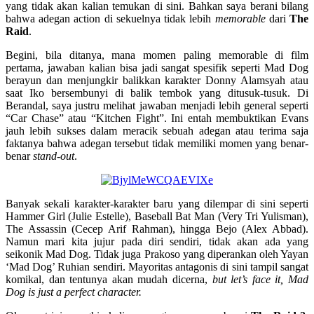
yang tidak akan kalian temukan di sini. Bahkan saya berani bilang
bahwa adegan action di sekuelnya tidak lebih
memorable
dari
The
Raid
.
Begini, bila ditanya, mana momen paling memorable di film
pertama, jawaban kalian bisa jadi sangat spesifik seperti Mad Dog
berayun dan menjungkir balikkan karakter Donny Alamsyah atau
saat Iko bersembunyi di balik tembok yang ditusuk-tusuk. Di
Berandal, saya justru melihat jawaban menjadi lebih general seperti
“Car Chase” atau “Kitchen Fight”. Ini entah membuktikan Evans
jauh lebih sukses dalam meracik sebuah adegan atau terima saja
faktanya bahwa adegan tersebut tidak memiliki momen yang benar-
benar
stand-out
.
Banyak sekali karakter-karakter baru yang dilempar di sini seperti
Hammer Girl (Julie Estelle), Baseball Bat Man (Very Tri Yulisman),
The Assassin (Cecep Arif Rahman), hingga Bejo (Alex Abbad).
Namun mari kita jujur pada diri sendiri, tidak akan ada yang
seikonik Mad Dog. Tidak juga Prakoso yang diperankan oleh Yayan
‘Mad Dog’ Ruhian sendiri. Mayoritas antagonis di sini tampil sangat
komikal, dan tentunya akan mudah dicerna,
but let’s face it, Mad
Dog is just a perfect character.