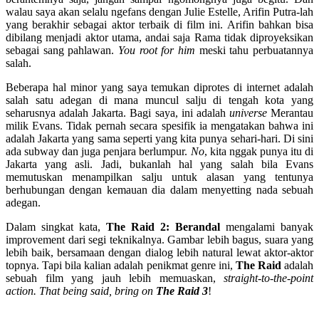
walau saya akan selalu ngefans dengan Julie Estelle, Arifin Putra-lah
yang berakhir sebagai aktor terbaik di film ini. Arifin bahkan bisa
dibilang menjadi aktor utama, andai saja Rama tidak diproyeksikan
sebagai sang pahlawan.
You root for him
meski tahu perbuatannya
salah.
Beberapa hal minor yang saya temukan diprotes di internet adalah
salah satu adegan di mana muncul salju di tengah kota yang
seharusnya adalah Jakarta. Bagi saya, ini adalah
universe
Merantau
milik Evans. Tidak pernah secara spesifik ia mengatakan bahwa ini
adalah Jakarta yang sama seperti yang kita punya sehari-hari. Di sini
ada subway dan juga penjara berlumpur.
No
, kita nggak punya itu di
Jakarta yang asli. Jadi, bukanlah hal yang salah bila Evans
memutuskan menampilkan salju untuk alasan yang tentunya
berhubungan dengan kemauan dia dalam menyetting nada sebuah
adegan.
Dalam singkat kata,
The Raid 2: Berandal
mengalami banyak
improvement dari segi teknikalnya. Gambar lebih bagus, suara yang
lebih baik, bersamaan dengan dialog lebih natural lewat aktor-aktor
topnya. Tapi bila kalian adalah penikmat genre ini,
The Raid
adalah
sebuah film yang jauh lebih memuaskan,
straight-to-the-point
action. That being said, bring on
The Raid 3
!