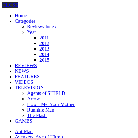
CLOSE
Home
Categories
Reviews Index
Year
2011
2012
2013
2014
2015
REVIEWS
NEWS
FEATURES
VIDEOS
TELEVISION
Agents of SHIELD
Arrow
How I Met Your Mother
Running Man
The Flash
GAMES
Ant-Man
Avengers: Age of Ultron