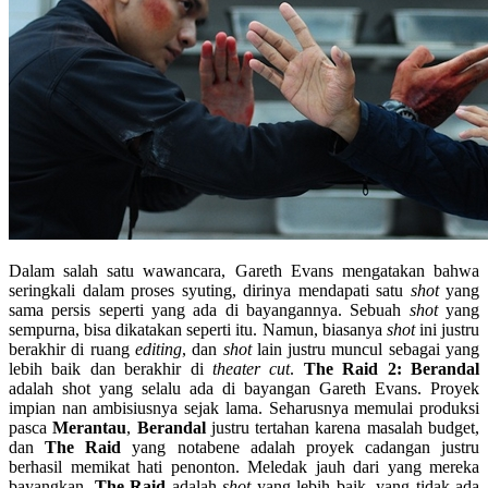
Dalam salah satu wawancara, Gareth Evans mengatakan bahwa
seringkali dalam proses syuting, dirinya mendapati satu
shot
yang
sama persis seperti yang ada di bayangannya. Sebuah
shot
yang
sempurna, bisa dikatakan seperti itu. Namun, biasanya
shot
ini justru
berakhir di ruang
editing
, dan
shot
lain justru muncul sebagai yang
lebih baik dan berakhir di
theater cut
.
The Raid 2: Berandal
adalah shot yang selalu ada di bayangan Gareth Evans. Proyek
impian nan ambisiusnya sejak lama. Seharusnya memulai produksi
pasca
Merantau
,
Berandal
justru tertahan karena masalah budget,
dan
The Raid
yang notabene adalah proyek cadangan justru
berhasil memikat hati penonton. Meledak jauh dari yang mereka
bayangkan.
The Raid
adalah
shot
yang lebih baik, yang tidak ada