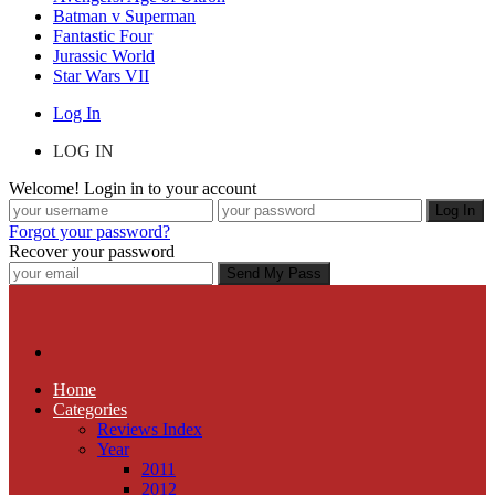
Batman v Superman
Fantastic Four
Jurassic World
Star Wars VII
Log In
LOG IN
Welcome! Login in to your account
Forgot your password?
Recover your password
Home
Categories
Reviews Index
Year
2011
2012