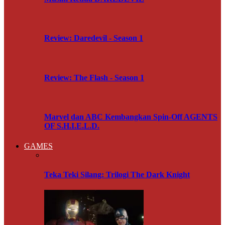
Review: Daredevil - Season 1
Review: The Flash - Season 1
Marvel dan ABC Kembangkan Spin-Off AGENTS
OF S.H.I.E.L.D.
GAMES
Teka Teki Silang: Trilogi The Dark Knight