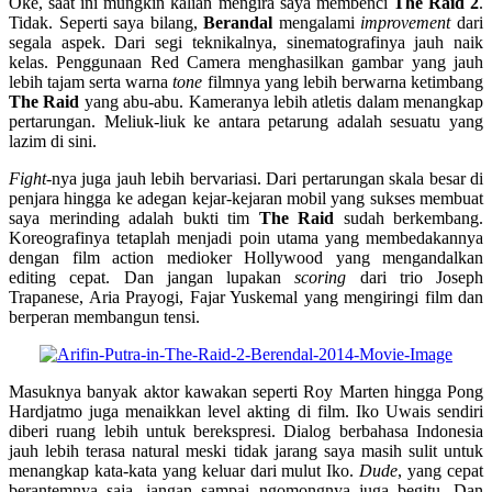
Oke, saat ini mungkin kalian mengira saya membenci
The Raid 2
.
Tidak. Seperti saya bilang,
Berandal
mengalami
improvement
dari
segala aspek. Dari segi teknikalnya, sinematografinya jauh naik
kelas. Penggunaan Red Camera menghasilkan gambar yang jauh
lebih tajam serta warna
tone
filmnya yang lebih berwarna ketimbang
The Raid
yang abu-abu. Kameranya lebih atletis dalam menangkap
pertarungan. Meliuk-liuk ke antara petarung adalah sesuatu yang
lazim di sini.
Fight
-nya juga jauh lebih bervariasi. Dari pertarungan skala besar di
penjara hingga ke adegan kejar-kejaran mobil yang sukses membuat
saya merinding adalah bukti tim
The Raid
sudah berkembang.
Koreografinya tetaplah menjadi poin utama yang membedakannya
dengan film action medioker Hollywood yang mengandalkan
editing cepat. Dan jangan lupakan
scoring
dari trio Joseph
Trapanese, Aria Prayogi, Fajar Yuskemal yang mengiringi film dan
berperan membangun tensi.
Masuknya banyak aktor kawakan seperti Roy Marten hingga Pong
Hardjatmo juga menaikkan level akting di film. Iko Uwais sendiri
diberi ruang lebih untuk berekspresi. Dialog berbahasa Indonesia
jauh lebih terasa natural meski tidak jarang saya masih sulit untuk
menangkap kata-kata yang keluar dari mulut Iko.
Dude
, yang cepat
berantemnya saja, jangan sampai ngomongnya juga begitu. Dan