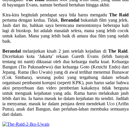
di bayangan Evans, namun berhasil bertahan hingga akhir.
Kira-kira begitulah pendapat saya bila harus mengadu
The Raid
pertama dengan kedua. Tidak,
Berandal
bukanlah film yang jelek.
Jauh dari itu, bahkan saya berencana menontonnya beberapa kali
lagi di bioskop. Ini adalah masalah selera, mana yang lebih cocok
untuk kalian. Mana yang lebih baik di antara dua film yang sudah
baik.
Berandal
melanjutkan kisah 2 jam setelah kejadian di
The Raid
.
Diceritakan kota ‘Jakarta’ rekaan Gareth Evans (lebih banyak
tentang ini nanti) dikuasai oleh dua keluarga mafia kuat. Keluarga
Bangun (Tio Pakusadewo) dan keluarga Goto (Kenichi Endo) dari
Jepang. Rama (Iko Uwais) yang di awal terlihat menemui Bunawar
(Cok Simbara), seorang polisi yang tergabung dalam sebuah
organisasi pembasmi korupsi (seperti KPK), pun harus sadar bahwa
aksi penyerbuan dan video pemberian kakaknya tidak berguna
untuk menguak kejahatan yang ada. Rama harus melakukan jauh
lebih dari itu. Ia harus masuk ke dalam kejahatan itu sendiri. Jadilah
ia menyamar, masuk ke dalam penjara demi mendekati Uco (Arifin
Putra), anak dari Bangun, dan perlahan-lahan membuka semuanya
dari dalam.